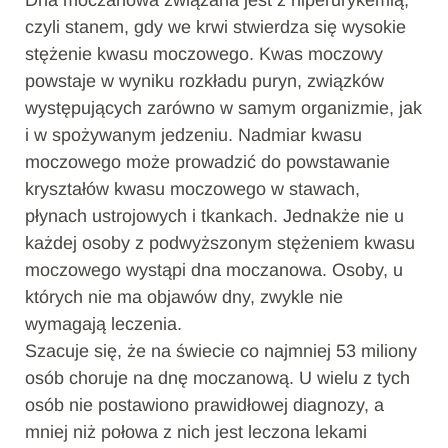
Dna moczanowa związana jest z hiperurykemią,
czyli stanem, gdy we krwi stwierdza się wysokie
stężenie kwasu moczowego. Kwas moczowy
powstaje w wyniku rozkładu puryn, związków
występujących zarówno w samym organizmie, jak
i w spożywanym jedzeniu. Nadmiar kwasu
moczowego może prowadzić do powstawanie
kryształów kwasu moczowego w stawach,
płynach ustrojowych i tkankach. Jednakże nie u
każdej osoby z podwyższonym stężeniem kwasu
moczowego wystąpi dna moczanowa. Osoby, u
których nie ma objawów dny, zwykle nie
wymagają leczenia.
Szacuje się, że na świecie co najmniej 53 miliony
osób choruje na dnę moczanową. U wielu z tych
osób nie postawiono prawidłowej diagnozy, a
mniej niż połowa z nich jest leczona lekami