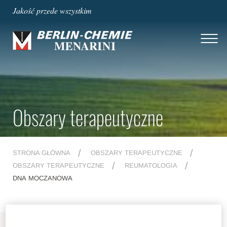
Jakość przede wszystkim
Obszary terapeutyczne
STRONA GŁÓWNA
OBSZARY TERAPEUTYCZNE
OBSZARY TERAPEUTYCZNE
REUMATOLOGIA
DNA MOCZANOWA