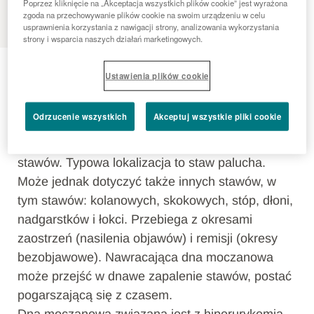
MENU
Poprzez kliknięcie na „Akceptacja wszystkich plików cookie” jest wyrażona
zgoda na przechowywanie plików cookie na swoim urządzeniu w celu
usprawnienia korzystania z nawigacji strony, analizowania wykorzystania
strony i wsparcia naszych działań marketingowych.
Dna moczanowa
Ustawienia plików cookie
Dna moczanowa to zapalenie stawów, cechujące
Odrzucenie wszystkich
Akceptuj wszystkie pliki cookie
się gwałtownymi epizodami silnego bólu, obrzęku,
zaczerwienienia i tkliwości jednego lub kilku
stawów. Typowa lokalizacja to staw palucha.
Może jednak dotyczyć także innych stawów, w
tym stawów: kolanowych, skokowych, stóp, dłoni,
nadgarstków i łokci. Przebiega z okresami
zaostrzeń (nasilenia objawów) i remisji (okresy
bezobjawowe). Nawracająca dna moczanowa
może przejść w dnawe zapalenie stawów, postać
pogarszającą się z czasem.