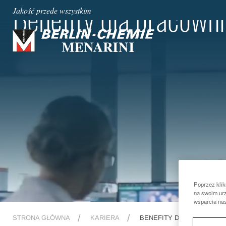
Benefity dla pracown
Jakość przede wszystkim
Poprzez klik
na swoim urz
wsparcia na
STRONA GŁÓWNA
KARIERA
BENEFITY DLA PRACOWN