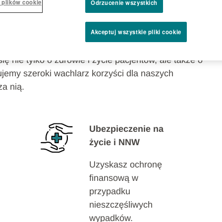
 plików cookie
Odrzucenie wszystkich
ów
Akceptuj wszystkie pliki cookie
 nie tylko o zdrowie i życie pacjentów, ale także o
ujemy szeroki wachlarz korzyści dla naszych
a nią.
Ubezpieczenie na
życie i NNW
Uzyskasz ochronę
finansową w
przypadku
nieszczęśliwych
wypadków.