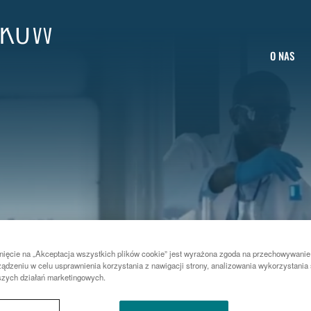
ików
O NAS
nięcie na „Akceptacja wszystkich plików cookie” jest wyrażona zgoda na przechowywanie
ądzeniu w celu usprawnienia korzystania z nawigacji strony, analizowania wykorzystania 
szych działań marketingowych.
IKÓW